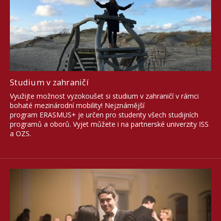
Přejeme Vám krásné léto!
V letních měsících čerpáme dovolené.
Případnou osobní návštěvu institutu si prosím
domluvte předem e-mailem.
Studium v zahraničí
Využijte možnost vyzokoušet si studium v zahraničí v rámci
bohaté mezinárodní mobility! Nejznámější
program ERASMUS+ je určen pro studenty všech studijních
programů a oborů. Vyjet můžete i na partnerské univerzity ISS
a OZS.