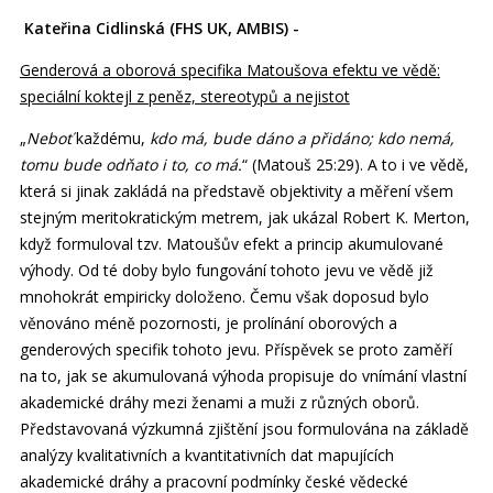
Kateřina Cidlinská (FHS UK, AMBIS) -
Genderová a oborová specifika Matoušova efektu ve vědě:
speciální koktejl z peněz, stereotypů a nejistot
„
Neboť
každému,
kdo má, bude dáno a přidáno; kdo nemá,
tomu bude odňato i to, co má.
“ (Matouš 25:29). A to i ve vědě,
která si jinak zakládá na představě objektivity a měření všem
stejným meritokratickým metrem, jak ukázal Robert K. Merton,
když formuloval tzv. Matoušův efekt a princip akumulované
výhody. Od té doby bylo fungování tohoto jevu ve vědě již
mnohokrát empiricky doloženo. Čemu však doposud bylo
věnováno méně pozornosti, je prolínání oborových a
genderových specifik tohoto jevu. Příspěvek se proto zaměří
na to, jak se akumulovaná výhoda propisuje do vnímání vlastní
akademické dráhy mezi ženami a muži z různých oborů.
Představovaná výzkumná zjištění jsou formulována na základě
analýzy kvalitativních a kvantitativních dat mapujících
akademické dráhy a pracovní podmínky české vědecké