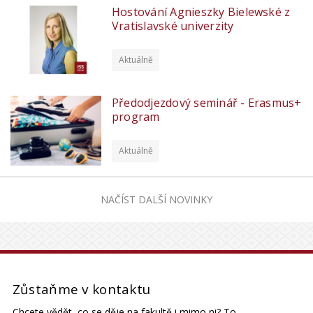
Hostování Agnieszky Bielewské z
Vratislavské univerzity
Aktuálně
Předodjezdový seminář - Erasmus+
program
Aktuálně
NAČÍST DALŠÍ NOVINKY
Zůstaňme v kontaktu
Chcete vědět, co se děje na fakultě i mimo ni? To