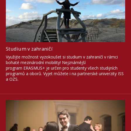
Přejeme Vám krásné léto!
V letních měsících čerpáme dovolené.
Případnou osobní návštěvu institutu si prosím
domluvte předem e-mailem.
Studium v zahraničí
Využijte možnost vyzokoušet si studium v zahraničí v rámci
bohaté mezinárodní mobility! Nejznámější
program ERASMUS+ je určen pro studenty všech studijních
programů a oborů. Vyjet můžete i na partnerské univerzity ISS
a OZS.