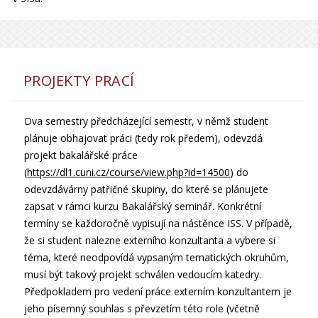
PROJEKTY PRACÍ
Dva semestry předcházející semestr, v němž student
plánuje obhajovat práci (tedy rok předem), odevzdá
projekt bakalářské práce
(
https://dl1.cuni.cz/course/view.php?id=14500
) do
odevzdávárny patřičné skupiny, do které se plánujete
zapsat v rámci kurzu Bakalářský seminář. Konkrétní
termíny se každoročně vypisují na nástěnce ISS. V případě,
že si student nalezne externího konzultanta a vybere si
téma, které neodpovídá vypsaným tematických okruhům,
musí být takový projekt schválen vedoucím katedry.
Předpokladem pro vedení práce externím konzultantem je
jeho písemný souhlas s převzetím této role (včetně