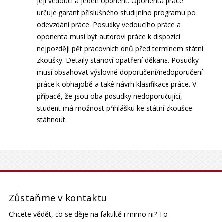
její vedoucí a jeden oponent. Oponenta práce
určuje garant příslušného studijního programu po
odevzdání práce. Posudky vedoucího práce a
oponenta musí být autorovi práce k dispozici
nejpozději pět pracovních dnů před termínem státní
zkoušky. Detaily stanoví opatření děkana. Posudky
musí obsahovat výslovné doporučení/nedoporučení
práce k obhajobě a také návrh klasifikace práce. V
případě, že jsou oba posudky nedoporučující,
student má možnost přihlášku ke státní zkoušce
stáhnout.
Zůstaňme v kontaktu
Chcete vědět, co se děje na fakultě i mimo ni? To