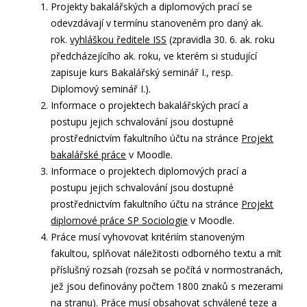
Projekty bakalářských a diplomových prací se
odevzdávají v termínu stanoveném pro daný ak.
rok.
vyhláškou ředitele ISS
(zpravidla 30. 6. ak. roku
předcházejícího ak. roku, ve kterém si studující
zapisuje kurs Bakalářský seminář I., resp.
Diplomový seminář I.).
Informace o projektech bakalářských prací a
postupu jejich schvalování jsou dostupné
prostřednictvím fakultního účtu na stránce
Projekt
bakalářské práce
v Moodle.
Informace o projektech diplomových prací a
postupu jejich schvalování jsou dostupné
prostřednictvím fakultního účtu na stránce
Projekt
diplomové práce SP Sociologie
v Moodle.
Práce musí vyhovovat kritériím stanoveným
fakultou, splňovat náležitosti odborného textu a mít
příslušný rozsah (rozsah se počítá v normostranách,
jež jsou definovány počtem 1800 znaků s mezerami
na stranu). Práce musí obsahovat schválené teze a