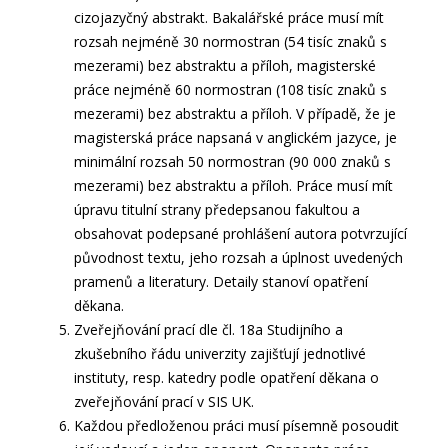
cizojazyčný abstrakt. Bakalářské práce musí mít
rozsah nejméně 30 normostran (54 tisíc znaků s
mezerami) bez abstraktu a příloh, magisterské
práce nejméně 60 normostran (108 tisíc znaků s
mezerami) bez abstraktu a příloh. V případě, že je
magisterská práce napsaná v anglickém jazyce, je
minimální rozsah 50 normostran (90 000 znaků s
mezerami) bez abstraktu a příloh. Práce musí mít
úpravu titulní strany předepsanou fakultou a
obsahovat podepsané prohlášení autora potvrzující
původnost textu, jeho rozsah a úplnost uvedených
pramenů a literatury. Detaily stanoví opatření
děkana.
Zveřejňování prací dle čl. 18a Studijního a
zkušebního řádu univerzity zajišťují jednotlivé
instituty, resp. katedry podle opatření děkana o
zveřejňování prací v SIS UK.
Každou předloženou práci musí písemně posoudit