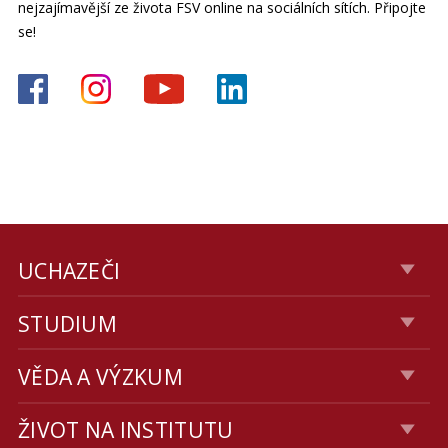
nejzajímavější ze života FSV online na sociálních sítích. Připojte
se!
UCHAZEČI
STUDIUM
VĚDA A VÝZKUM
ŽIVOT NA INSTITUTU