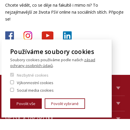
Chcete vědět, co se děje na fakultě i mimo ni? To
nejzajímavější ze života FSV online na sociálních sítích. Připojte
se!
Používáme soubory cookies
Soubory cookies používáme podle našich
zásad
ochrany osobních údajů
.
Nezbytné cookies
Výkonnostní cookies
UCHAZEČI
Social media cookies
STUDIUM
Povolit vše
Povolit vybrané
VĚDA A VÝZKUM