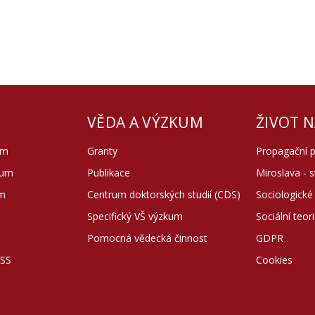
VĚDA A VÝZKUM
ŽIVOT N
um
Granty
Propagační 
ium
Publikace
Miroslava - 
um
Centrum doktorských studií (CDS)
Sociologické
Specifický VŠ výzkum
Sociální teor
Pomocná vědecká činnost
GDPR
ISS
Cookies