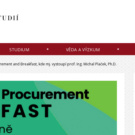
STUDIUM
VĚDA A VÝZKUM
ment and Breakfast, kde mj. vystoupí prof. Ing. Michal Plaček, Ph.D.