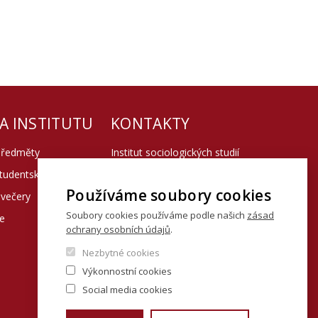
A INSTITUTU
KONTAKTY
předměty
Institut sociologických studií
studentský spolek ISS
Fakulta sociálních věd UK
Používáme soubory cookies
 večery
U Kříže 8
Soubory cookies používáme podle našich
zásad
ie
ochrany osobních údajů
.
158 00 Praha 5 - Jinonice
Nezbytné cookies
Výkonnostní cookies
Social media cookies