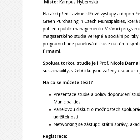
Místo:
Kampus Hybernská
Na akci představíme klíčové výstupy a doporučen
Green Purchasing in Czech Municipalities, kter
pohledu public managementu. V rámci programu
magisterského studia Veřejné a sociální politik
programu bude panelová diskuse na téma
spol
firmami
.
Spoluautorkou studie je i
Prof.
Nicole Darnal
sustainability, v žebříčku jsou zařeny osobnosti
Na co se můžete těšit?
Prezentace studie a policy doporučení stu
Municipalities
Panelovou diskuzi o možnostech spolupráce
udržitelnosti
Networking se zástupci státní správy, ak
Registrace: