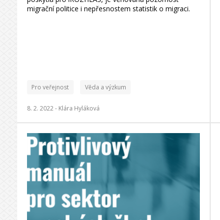
migrační politice i nepřesnostem statistik o migraci.
Pro veřejnost
Věda a výzkum
8. 2. 2022 -
Klára Hyláková