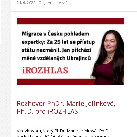
24. 6. 2025 -
Olga Angelovská
Rozhovor PhDr. Marie Jelínkové,
Ph.D. pro iROZHLAS
V rozhovoru, který PhDr. Marie Jelínková, Ph.D.
poskytla pro iROZHLAS, je věnována pozornost