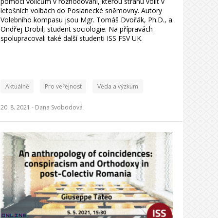
pomoci voličům v rozhodování, kterou stranu volit v
letošních volbách do Poslanecké sněmovny. Autory
Volebního kompasu jsou Mgr. Tomáš Dvořák, Ph.D., a
Ondřej Drobil, student sociologie. Na přípravách
spolupracovali také další studenti ISS FSV UK.
Aktuálně
Pro veřejnost
Věda a výzkum
20. 8. 2021 -
Dana Svobodová